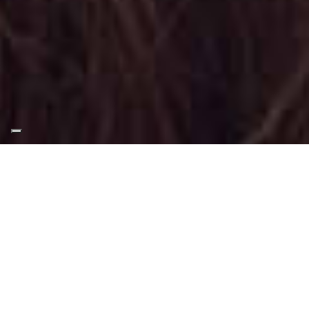
Appuntamento Trucco
Sposa a Borgaro Torinese
Truccatrice professionista