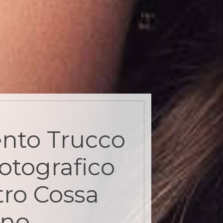
nto Trucco
otografico
tro Cossa
ino