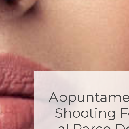
Appuntame
Shooting F
al Parco D