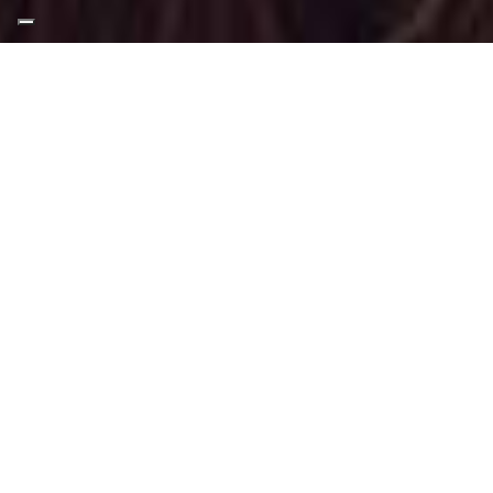
Appuntamento Trucco
Shooting Fotografico al
Parco del Valentino Torino
Truccatrice professionista
Trucco Shooting Fotografico a Parco del
Valentino Torino
: Trucco svolto tramite
tecniche, applicazioni e materiali adatti a