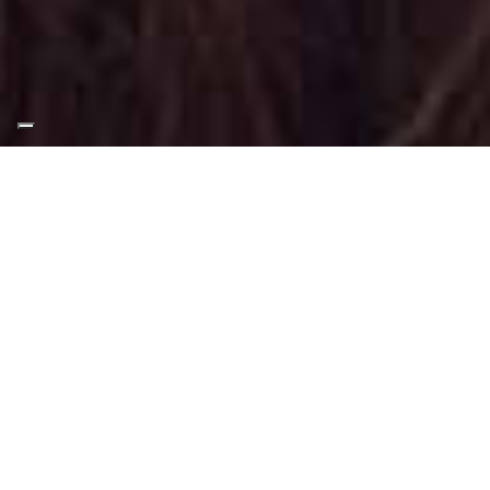
Appuntamento Trucco
Shooting Fotografico alla
Metro Stazione Marche
Torino
Truccatrice professionista