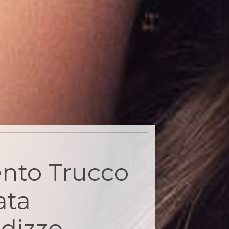
nto Trucco
ata
dizzo