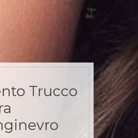
nto Trucco
ra
nginevro