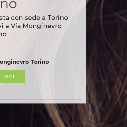
ino
sta con sede a Torino
vi a Via Monginevro
no
Monginevro Torino
TACI