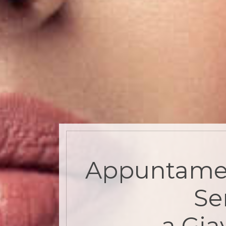
Appuntame
Se
a Gia