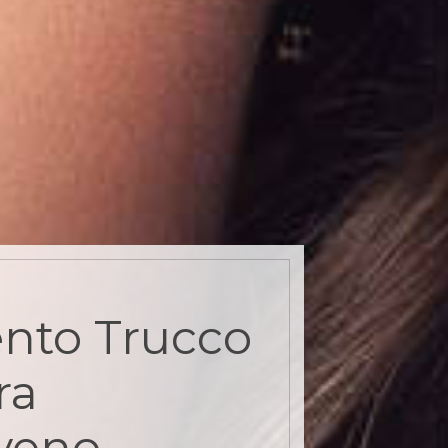
nto Trucco
ra
veno