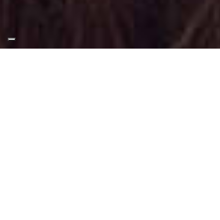
Appuntamento Trucco
Sera ad Avigliana
Truccatrice professionista
Trucco Sera a Avigliana
: Trucco svolto
tramite tecniche, applicazioni e materiali
adatti a questo tipo di make-up.