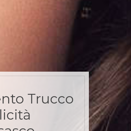
nto Trucco
icità
sasco