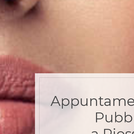
Appuntame
Pubbl
a Pios