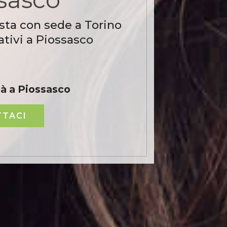
sta con sede a Torino
tivi a Piossasco
tà a Piossasco
TACI