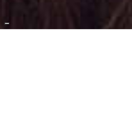
Appuntamento Trucco
Pubblicità a Chieri
Truccatrice professionista
Trucco Pubblicità a Chieri
: Trucco svolto
tramite tecniche, applicazioni e materiali
adatti a questo tipo di make-up.