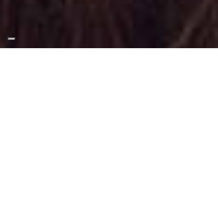
Appuntamento Trucco Per
More a Torino
Truccatrice professionista
Trucco Per More a Torino
: Trucco svolto
tramite tecniche, applicazioni e materiali
adatti a questo tipo di make-up.