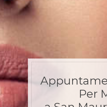
Appuntame
Per 
a San Maur