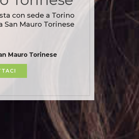
sta con sede a Torino
 a San Mauro Torinese
an Mauro Torinese
TACI