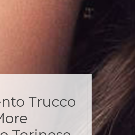
nto Trucco
More
o Torinese