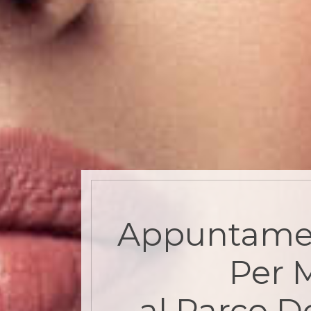
Appuntame
Per 
al Parco D