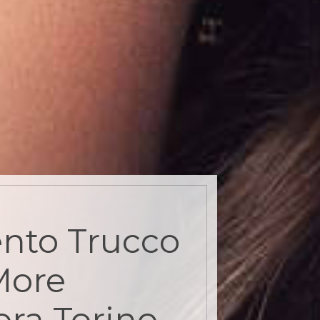
nto Trucco
More
ora Torino