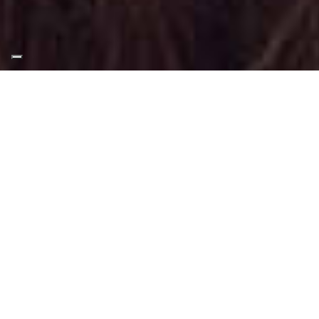
Appuntamento Trucco Per
More a Grugliasco
Truccatrice professionista
Trucco Per More a Grugliasco
: Trucco
svolto tramite tecniche, applicazioni e
materiali adatti a questo tipo di make-up.