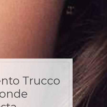
nto Trucco
ionde
sta