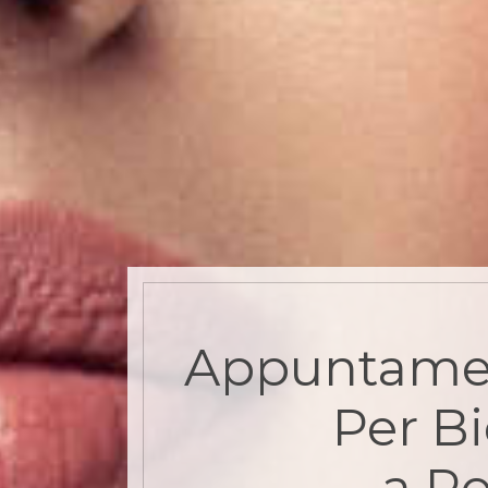
Appuntame
Per B
a Ro