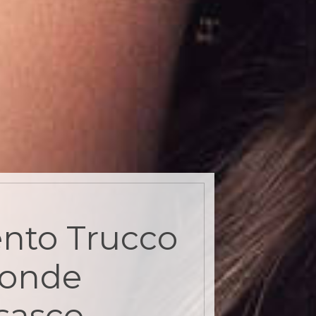
nto Trucco
ionde
sasco