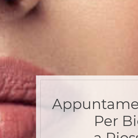
Appuntame
Per B
a Pios