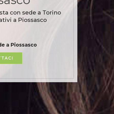
sta con sede a Torino
tivi a Piossasco
de a Piossasco
TACI