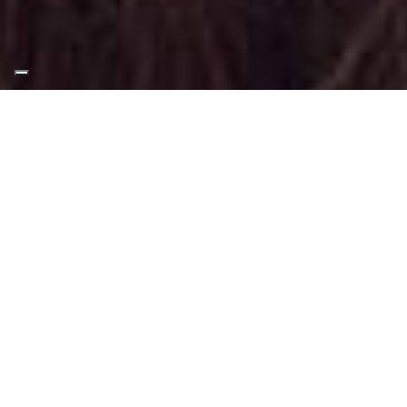
Appuntamento Trucco
Modelle a Piossasco
Truccatrice professionista
Trucco Modelle presso Piossasco
: Trucco
svolto tramite tecniche, applicazioni adatte
a sfilate di moda o set fotografici.