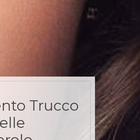
nto Trucco
lle
erolo