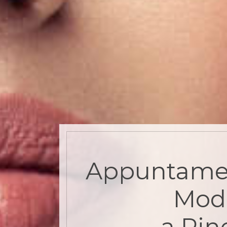
Appuntame
Mode
a Pin