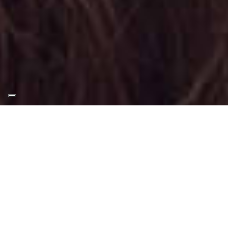
Appuntamento Trucco
Moda a Rivarolo Canavese
Truccatrice professionista