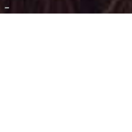
Appuntamento Trucco
Moda ad Ivrea
Truccatrice professionista
Trucco Moda a Ivrea
: Trucco svolto
tramite tecniche, applicazioni adatti a
questo tipo di make-up.