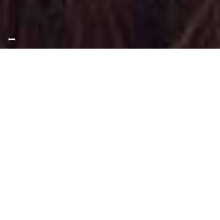
Appuntamento Trucco
Moda a Grugliasco
Truccatrice professionista
Trucco Moda a Grugliasco
: Trucco svolto
tramite tecniche, applicazioni adatti a
questo tipo di make-up.