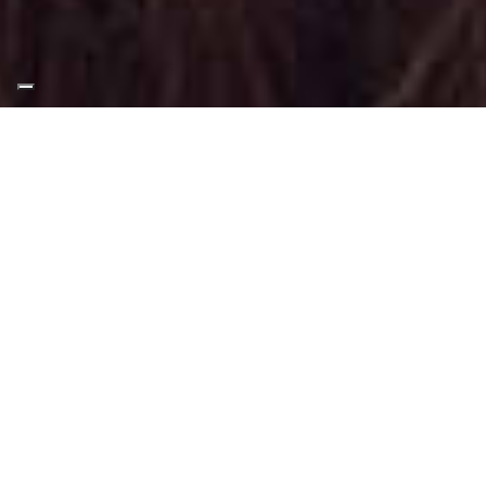
Appuntamento Trucco
Moda a Chivasso
Truccatrice professionista
Trucco Moda a Chivasso
: Trucco svolto
tramite tecniche, applicazioni adatti a
questo tipo di make-up.