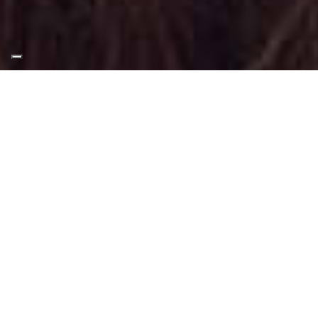
Appuntamento Trucco
Luminoso a Volpiano
Truccatrice professionista
Trucco Luminoso a Volpiano
: Trucco
svolto tramite tecniche adatte a questo tipo
di make-up.