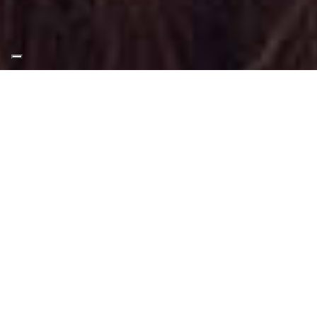
Appuntamento Trucco
Luminoso a Torino
Truccatrice professionista
Trucco Luminoso a Torino
: Trucco svolto
tramite tecniche adatte a questo tipo di
make-up.