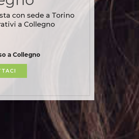
sta con sede a Torino
ativi a Collegno
o a Collegno
TACI