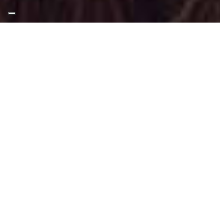
Appuntamento Trucco
Glow a Poirino
Truccatrice professionista
Trucco Glow a Poirino
: Trucco svolto
tramite tecniche, applicazioni e materiali
adatti a questo tipo di make-up.