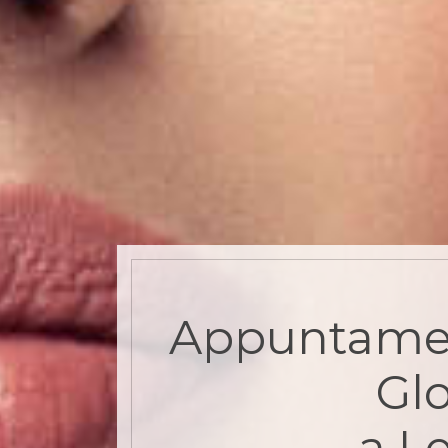
Appuntame
Gl
a Le