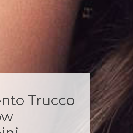
nto Trucco
ow
ini