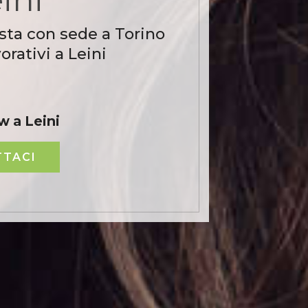
sta con sede a Torino
rativi a Leini
w a Leini
TACI