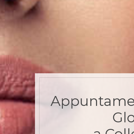
Appuntame
Gl
a Col