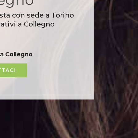
sta con sede a Torino
ativi a Collegno
a Collegno
TACI