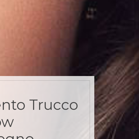
nto Trucco
ow
legno