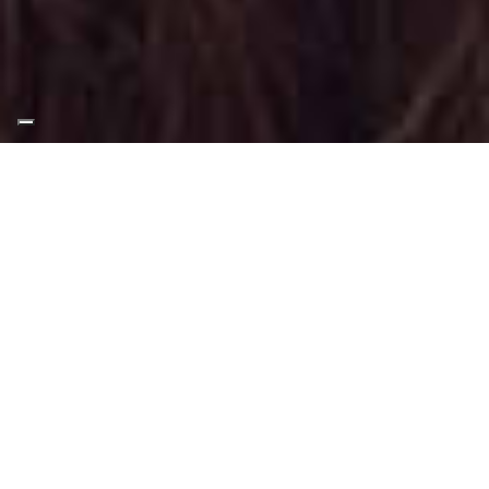
Appuntamento Trucco
Glow a Borgaro Torinese
Truccatrice professionista
Trucco Glow a Borgaro Torinese
: Trucco