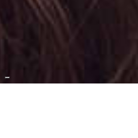
Appuntamento Trucco
Glamour in Via Frejus