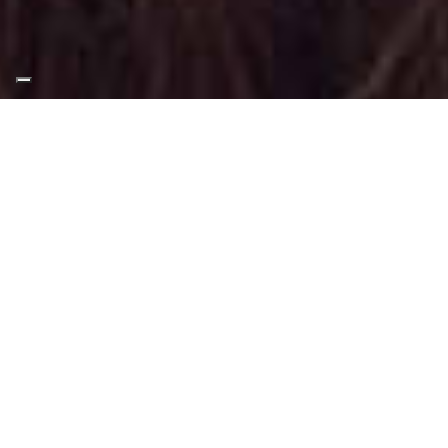
Appuntamento Trucco
Giorno a Poirino
Truccatrice professionista
Trucco Giorno presso Poirino
: Trucco
svolto per valorizzare il volto tramite
tecniche adatte a questo tipo di make-up.