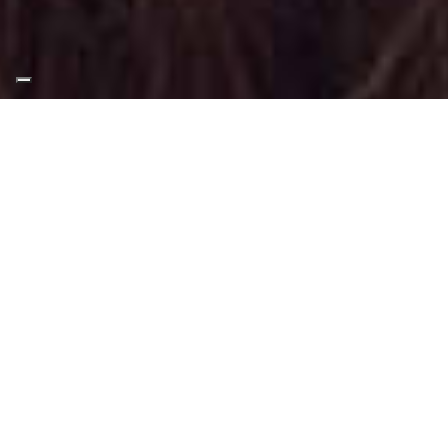
Appuntamento Trucco
Giorno a Piossasco
Truccatrice professionista
Trucco Giorno presso Piossasco
: Trucco
svolto per valorizzare il volto tramite
tecniche adatte a questo tipo di make-up.