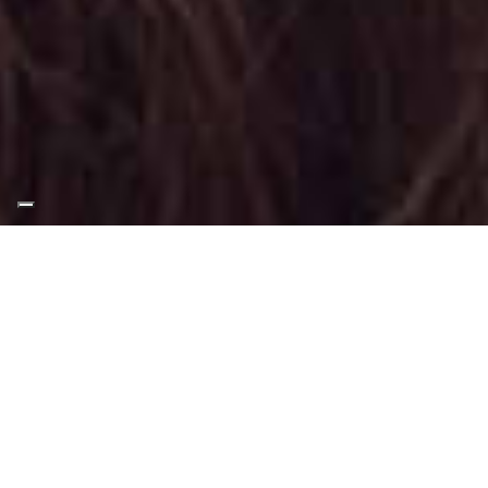
Appuntamento Trucco
Giorno a Borgaro Torinese
Truccatrice professionista