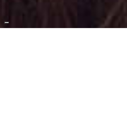
Appuntamento Trucco
Fashion a Trofarello
Truccatrice professionista
Trucco Fashion a Trofarello
: Trucco svolto
tramite tecniche, applicazioni e materiali
adatti a questo tipo di make-up.