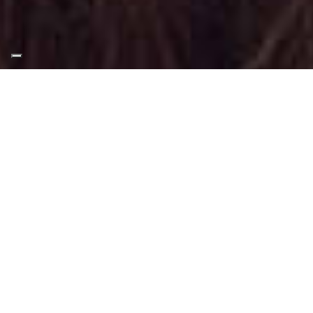
Appuntamento Trucco
Fashion a Torino
Truccatrice professionista
Trucco Fashion a Torino
: Trucco svolto
tramite tecniche, applicazioni e materiali
adatti a questo tipo di make-up.