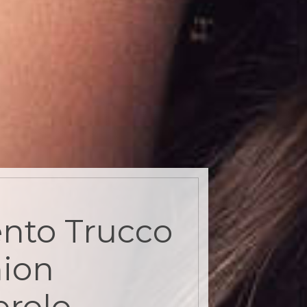
nto Trucco
ion
erolo