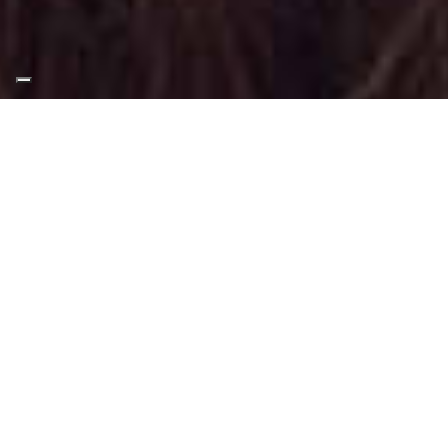
Appuntamento Trucco E
Capelli a Candiolo
Truccatrice professionista
Trucco E Capelli presso Candiolo
: Servizio
che comprende makeup e piega /
acconciatura.