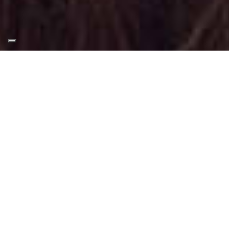
Appuntamento Trucco E
Capelli ad Avigliana
Truccatrice professionista
Trucco E Capelli presso Avigliana
: Servizio
che comprende makeup e piega /
acconciatura.