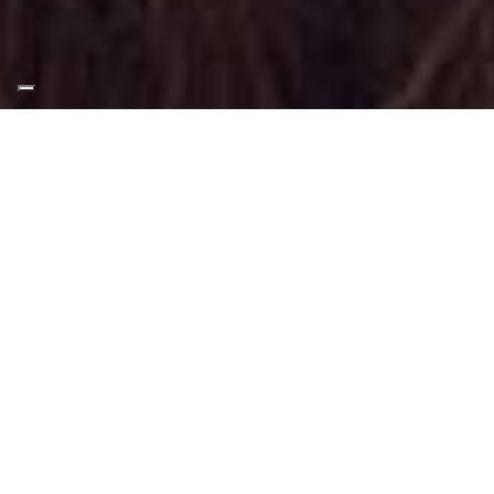
Appuntamento Trucco
Correttivo a Vinovo
Truccatrice professionista
Trucco Correttivo presso Vinovo
: Trucco
svolto per valorizzare il volto tramite
tecniche adatte a questo tipo di make-up.