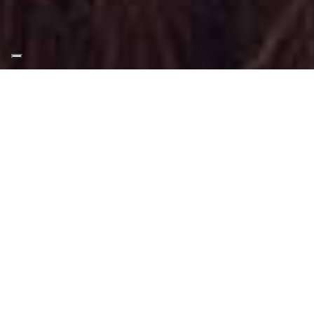
Appuntamento Trucco
Correttivo ad Alpignano
Truccatrice professionista
Trucco Correttivo presso Alpignano
:
Trucco svolto per valorizzare il volto tramite
tecniche adatte a questo tipo di make-up.