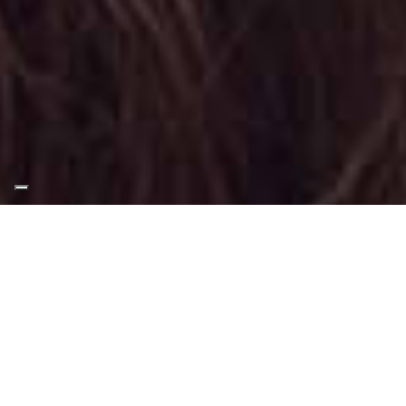
Appuntamento Trucco
Bimbi a Rosta
Truccatrice professionista