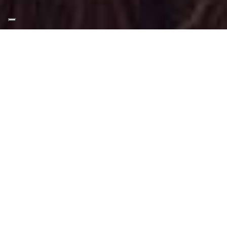
Appuntamento Trucco
Babyshower in Via Guido
Reni Torino
Truccatrice professionista
Trucco Babyshower a Via Guido Reni
Torino
: Trucco eventi, cerimonia,
battesimo, compleanno, cresima, feste.
Un