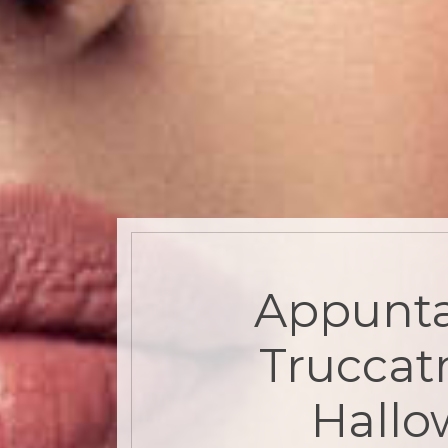
Appunt
Truccatr
Hall