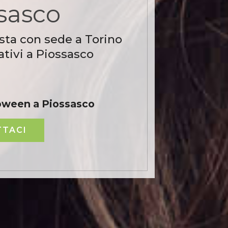
sasco
sta con sede a Torino
tivi a Piossasco
loween a Piossasco
TACI