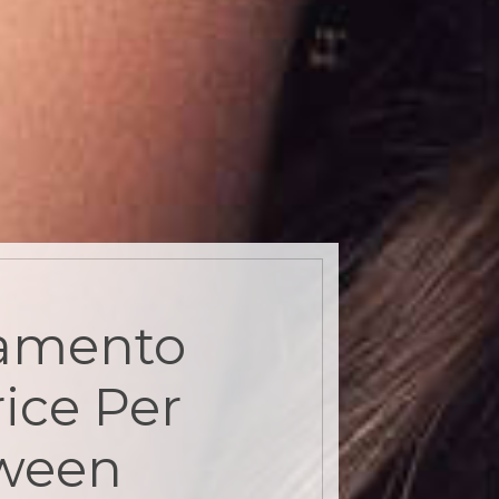
amento
ice Per
oween