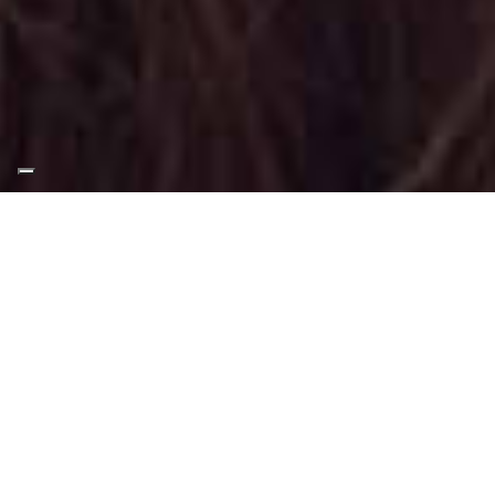
Appuntamento Truccatrice
Per Halloween a Caselle
Torinese
Truccatrice professionista