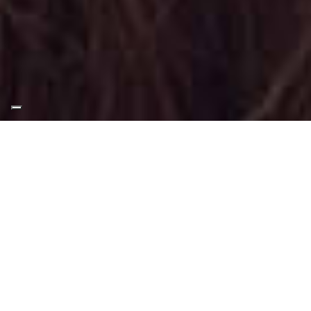
Appuntamento Truccatrice
Per Compleanno a Pino
Torinese
Truccatrice professionista