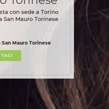
sta con sede a Torino
 a San Mauro Torinese
 San Mauro Torinese
TACI