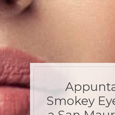
Appunt
Smokey Ey
a San Maur