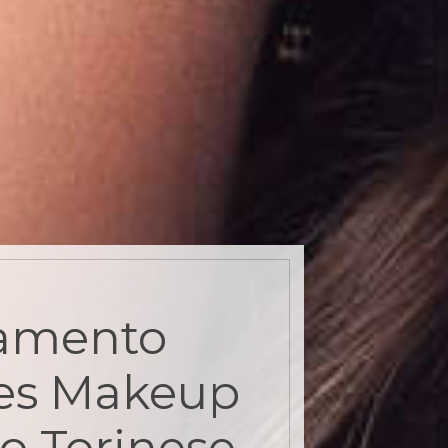
amento
es Makeup
o Torinese