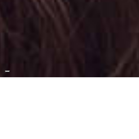
Appuntamento Sfx Makeup
a Beinasco