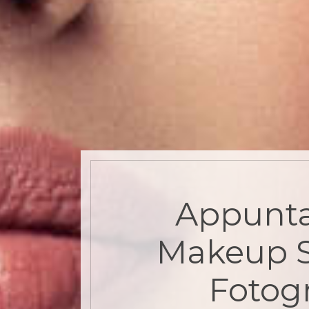
Appunt
Makeup 
Fotogr