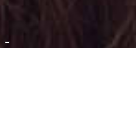
Appuntamento Makeup
Natalizio a Santena
Truccatrice professionista
Makeup Natalizio presso Santena
: Un